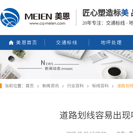
匠心塑造标
美
20年专注：交通标线 · 
美恩首页
交通标线
地坪处理
当前位置：
首页
>
新闻资讯
>
行业百科
>
标线百科
>
道路划
道路划线容易出现