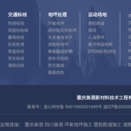
加彩虹标线的夜间反光性能，美恩标线施工时在涂
料中加入优质玻璃微珠，增加彩虹标线的逆反射系
交通标线
地坪处理
运动场地
数，保证夜间行车反光效果，从而规范驾驶，保障
热熔标线
环氧地坪
塑胶跑道
交通安全。 美恩彩虹标线采用特殊无机颜料，不
双组份标线
密封固化剂地坪
球场
仅色彩鲜艳，饱和度高，持久不褪色，施工后还比
震荡标线
水泥基自流平
人造草坪
一般彩虹标线美观、辨识度高，行车时能够有效提
彩色防滑
金刚砂地坪
悬浮拼装地板
醒司机，减轻视觉疲劳，预防和降低交通事故的发
常温标线
聚氨酯超耐磨
EPDM彩色拼花
生，同时颜色醒目的彩虹标线，在警示司机的同
荧光标线
停车场划线
时，也可以提醒行人自觉的遵守交通规则。 匠心
清除旧线
荧光路面
塑造标美，品质诠释感恩，美恩根据彩虹标线性
路面改色
能，组建多支彩虹标线施工队，同时对施工队进行
专业技术培训以及实地施工作业，保障彩虹标线施
工质量。
重庆美恩新材料技术工程有
备案号：
渝公网安备 50010902001685号 渝ICP备202300
友情链接：
重庆美恩
四川美恩
环氧地坪施工
塑胶跑道施工
道