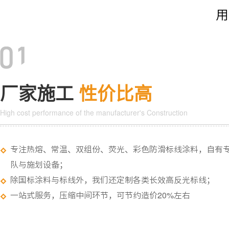
用
厂家施工
性价比高
High cost performance of the manufacturer's Construction
专注热熔、常温、双组份、荧光、彩色防滑标线涂料，自有
队与施划设备；
除国标涂料与标线外，我们还定制各类长效高反光标线；
一站式服务，压缩中间环节，可节约造价20%左右