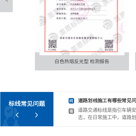
报告
玻璃珠合格证
？
常用彩色防滑路面颜色有
标线常见问题
驾驶的重要交通标
随着经济的发展和科技的
施工有哪些常见问
标线的要求也逐步提高，
跟大家详细解析一
载能力、耐磨、耐用等性
表面起筋问题： 在
标线具有一定观赏性能，