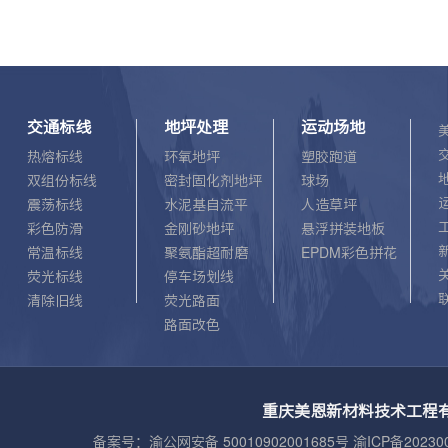
择一些高品质的材料，因此销售价格自然也会比部
分厂家要高。 2、塑胶跑道类型，塑胶跑道所包括
的类型有很多种。不同类型的跑道所需要的成本以
及所具有的优势性能是不同的。因此使得其价格也
存在一定的差别。市场上有很多不同类型的同类跑
交通标线
地坪处理
运动场地
道，大家可以根据需求来选择适合的类型了解其价
热熔标线
环氧地坪
塑胶跑道
格。 3、施工面积的大小，通常来说，施工面积越
双组份标线
密封固化剂地坪
球场
大越能享受优惠。很多厂家都注重与客户的长久合
震荡标线
水泥基自流平
人造草坪
作关系。因此对于需要铺设面积较大的往往价格会
彩色防滑
金刚砂地坪
悬浮拼装地板
稍微低一些。如果施工面积较小的话，价格会稍
常温标线
聚氨酯超耐磨
EPDM彩色拼花
高。4、施工团队的专业性。通常来说，施工单位
荧光标线
停车场划线
专业性强，而且有丰富的经验，那么所需要的价格
清除旧线
荧光路面
也会偏高一些。若是一些非正规施工单位，在施工
路面改色
上品质难以保障，价格也会低的离谱。任何产品都
是需要成本的，低于市场基础行情价格的往往都是
存在猫腻。在选择厂家的时候一定要注意避免单纯
重庆美恩新材料技术工程有
的根据价格来选择。 以上就是塑胶跑道厂家美恩
备案号：
渝公网安备 50010902001685号 渝ICP备202300