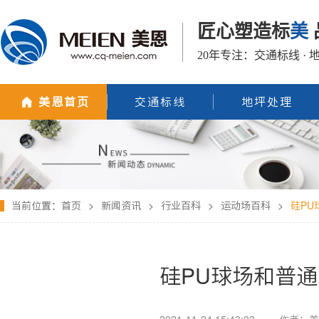
匠心塑造标
美
20年专注：交通标线 · 
美恩首页
交通标线
地坪处理
当前位置：
首页
>
新闻资讯
>
行业百科
>
运动场百科
>
硅P
硅PU球场和普