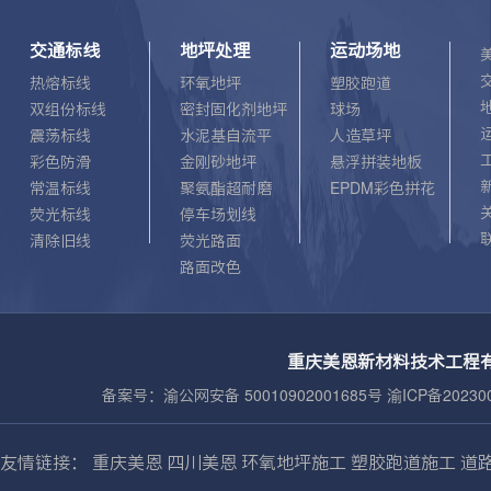
交通标线
地坪处理
运动场地
热熔标线
环氧地坪
塑胶跑道
双组份标线
密封固化剂地坪
球场
震荡标线
水泥基自流平
人造草坪
彩色防滑
金刚砂地坪
悬浮拼装地板
常温标线
聚氨酯超耐磨
EPDM彩色拼花
荧光标线
停车场划线
清除旧线
荧光路面
路面改色
重庆美恩新材料技术工程有
备案号：
渝公网安备 50010902001685号 渝ICP备202300
友情链接：
重庆美恩
四川美恩
环氧地坪施工
塑胶跑道施工
道