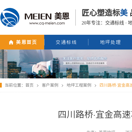
匠心塑造标
美
20年专注：交通标线 · 
美恩首页
交通标线
地坪处理
当前位置：
首页
>
客户案例
>
地坪工程案例
>
四川路桥·宜金高
四川路桥·宜金高